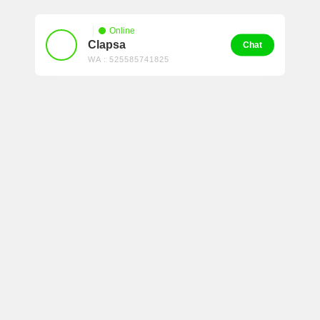
Online
Clapsa
Chat
WA : ‪525585741825‬