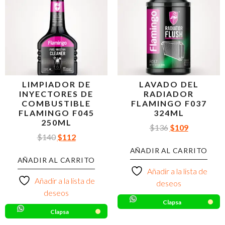
LIMPIADOR DE
LAVADO DEL
INYECTORES DE
RADIADOR
COMBUSTIBLE
FLAMINGO F037
FLAMINGO F045
324ML
250ML
$
136
$
109
$
140
$
112
AÑADIR AL CARRITO
AÑADIR AL CARRITO
Añadir a la lista de
Añadir a la lista de
deseos
deseos
Clapsa
Clapsa