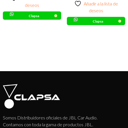
Añadir a la lista de
deseos
deseos
Clapsa
Clapsa
Somos Distribuidores oficiales de JBL Car Audio.
Contamos con toda la gama de productos JBL.