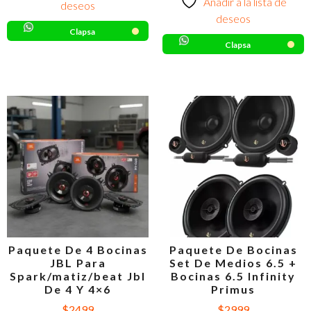
Añadir a la lista de
deseos
deseos
Clapsa
Clapsa
Paquete De 4 Bocinas
Paquete De Bocinas
JBL Para
Set De Medios 6.5 +
Spark/matiz/beat Jbl
Bocinas 6.5 Infinity
De 4 Y 4×6
Primus
$
2499
$
2999