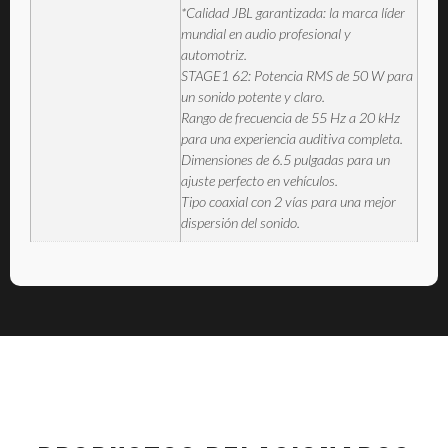
*Calidad JBL garantizada: la marca líder
mundial en audio profesional y
automotriz.
STAGE1 62: Potencia RMS de 50 W para
un sonido potente y claro.
Rango de frecuencia de 55 Hz a 20 kHz
para una experiencia auditiva completa.
Dimensiones de 6.5 pulgadas para un
ajuste perfecto en vehículos.
Tipo coaxial con 2 vías para una mejor
dispersión del sonido.