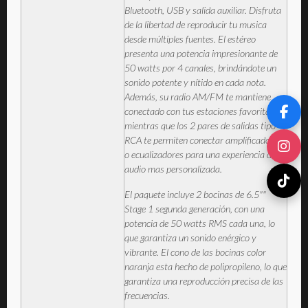
Bluetooth, USB y salida auxiliar. Disfruta
de la libertad de reproducir tu musica
desde múltiples fuentes. El estéreo
presenta una potencia impresionante de
50 watts por 4 canales, brindándote un
sonido potente y nítido en cada nota.
Además, su radio AM/FM te mantiene
conectado con tus estaciones favoritas,
mientras que los 2 pares de salidas tipo
RCA te permiten conectar amplificadores
o ecualizadores para una experiencia de
audio mas personalizada.
El paquete incluye 2 bocinas de 6.5""
Stage 1 segunda generación, con una
potencia de 50 watts RMS cada una, lo
que garantiza un sonido enérgico y
vibrante. El cono de las bocinas color
naranja esta hecho de polipropileno, lo que
garantiza una reproducción precisa de las
frecuencias.