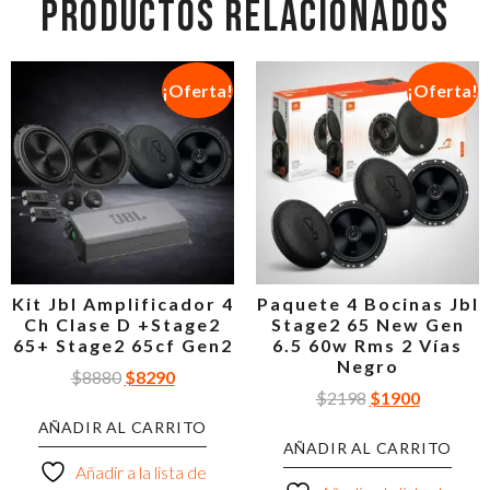
PRODUCTOS RELACIONADOS
¡Oferta!
¡Oferta!
Kit Jbl Amplificador 4
Paquete 4 Bocinas Jbl
Ch Clase D +Stage2
Stage2 65 New Gen
65+ Stage2 65cf Gen2
6.5 60w Rms 2 Vías
Negro
$
8880
$
8290
$
2198
$
1900
AÑADIR AL CARRITO
AÑADIR AL CARRITO
Añadir a la lista de