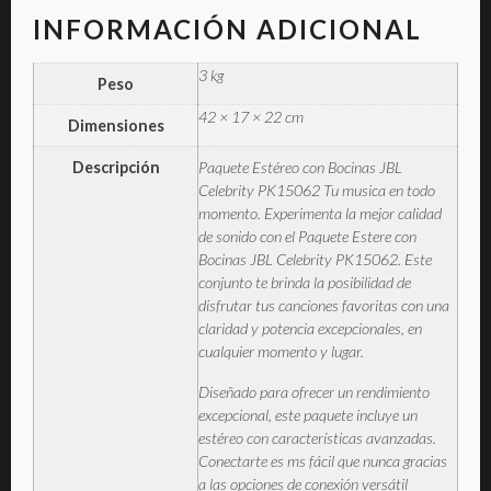
INFORMACIÓN ADICIONAL
3 kg
Peso
42 × 17 × 22 cm
Dimensiones
Descripción
Paquete Estéreo con Bocinas JBL
Celebrity PK15062 Tu musica en todo
momento. Experimenta la mejor calidad
de sonido con el Paquete Estere con
Bocinas JBL Celebrity PK15062. Este
conjunto te brinda la posibilidad de
disfrutar tus canciones favoritas con una
claridad y potencia excepcionales, en
cualquier momento y lugar.
Diseñado para ofrecer un rendimiento
excepcional, este paquete incluye un
estéreo con características avanzadas.
Conectarte es ms fácil que nunca gracias
a las opciones de conexión versátil