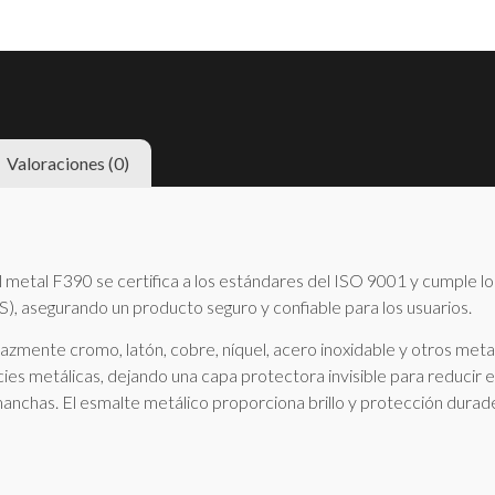
Valoraciones (0)
 metal F390 se certifica a los estándares del ISO 9001 y cumple lo
S), asegurando un producto seguro y confiable para los usuarios.
icazmente cromo, latón, cobre, níquel, acero inoxidable y otros met
icies metálicas, dejando una capa protectora invisible para reducir 
manchas. El esmalte metálico proporciona brillo y protección dura