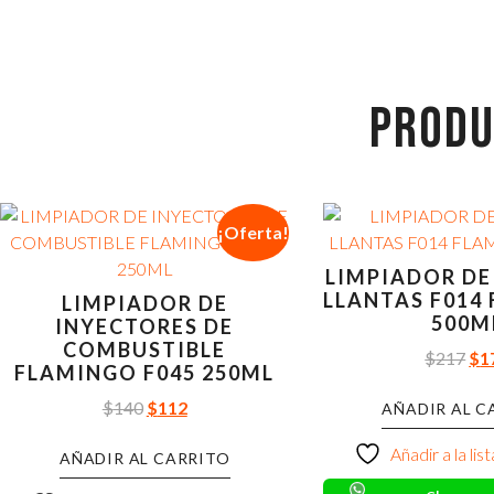
PRODU
¡Oferta!
LIMPIADOR DE
LLANTAS F014
LIMPIADOR DE
500M
INYECTORES DE
COMBUSTIBLE
$
217
$
1
FLAMINGO F045 250ML
$
140
$
112
AÑADIR AL C
Añadir a la li
AÑADIR AL CARRITO