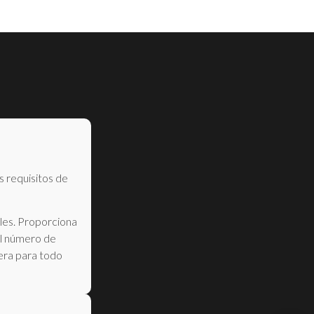
s requisitos de
ales. Proporciona
el número de
dera para todo