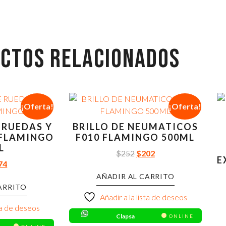
CTOS RELACIONADOS
¡Oferta!
¡Oferta!
 RUEDAS Y
BRILLO DE NEUMATICOS
 FLAMINGO
F010 FLAMINGO 500ML
L
$
252
$
202
E
74
AÑADIR AL CARRITO
ARRITO
Añadir a la lista de deseos
sta de deseos
Clapsa
ONLINE