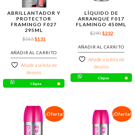
ABRILLANTADOR Y
LÍQUIDO DE
PROTECTOR
ARRANQUE F017
FRAMINGO F027
FLAMINGO 450ML
295ML
$
290
$
232
$
163
$
131
AÑADIR AL CARRITO
AÑADIR AL CARRITO
Añadir a la lista de
Añadir a la lista de
deseos
deseos
Clapsa
Clapsa
¡Oferta!
¡Oferta!