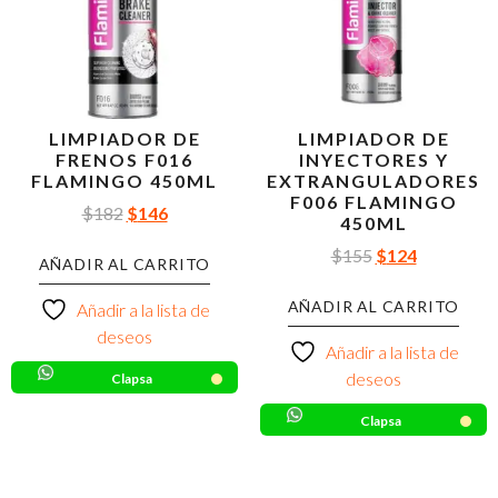
LIMPIADOR DE
LIMPIADOR DE
FRENOS F016
INYECTORES Y
FLAMINGO 450ML
EXTRANGULADORES
F006 FLAMINGO
$
182
$
146
450ML
$
155
$
124
AÑADIR AL CARRITO
AÑADIR AL CARRITO
Añadir a la lista de
deseos
Añadir a la lista de
deseos
Clapsa
Clapsa